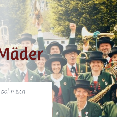
 Mäder
n böhmisch